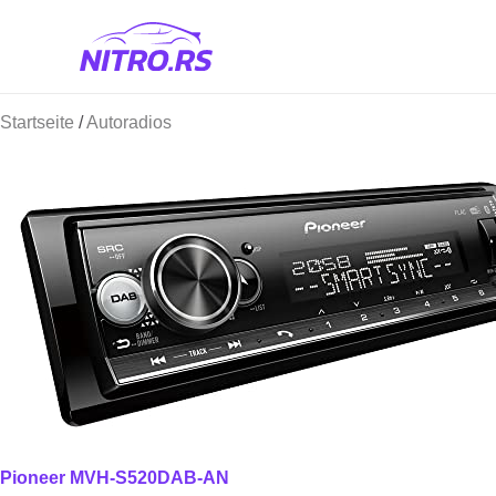
Startseite
/
Autoradios
Pioneer MVH-S520DAB-AN