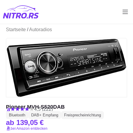
Startseite
/
Autoradios
Pioneer MVH-S520DAB
4,5 (222)
Bluetooth
DAB+ Empfang
Freisprecheinrichtung
ab 139,05 €
bei Amazon entdecken