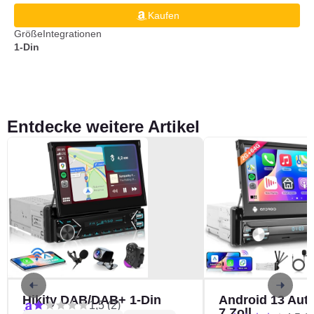
Kaufen
Größe
Integrationen
1-Din
Entdecke weitere Artikel
Hikity DAB/DAB+ 1-Din
Android 13 Auto
1,5 (2)
7 Zoll