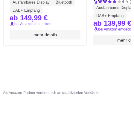
4,5 (2
Ausfahrbares Display
Bluetooth
Ausfahrbares Display
DAB+ Empfang
DAB+ Empfang
ab 149,99 €
ab 139,99 €
bei Amazon entdecken
bei Amazon entdecke
mehr details
mehr det
Als Amazon-Partner verdiene ich an qualifizierten Verkäufen.