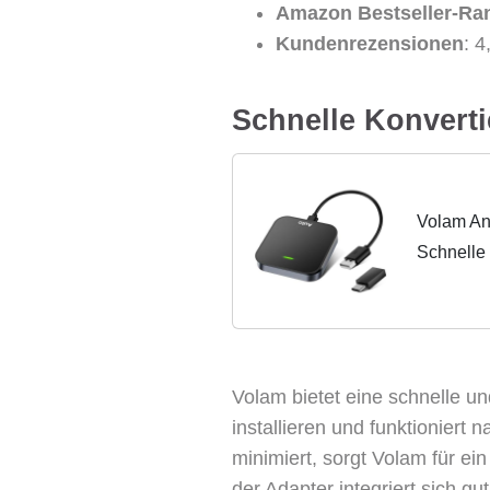
Amazon Bestseller-Ra
Kundenrezensionen
: 
Schnelle Konvert
Volam And
Schnelle 
WiFi, Pl
Volam bietet eine schnelle un
installieren und funktioniert
minimiert, sorgt Volam für ei
der Adapter integriert sich gu