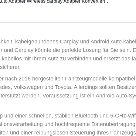
uto Adapter Wireless carplay Adapter Konvertiert
undenes in Drahtloses…
hkeit, kabelgebundenes Carplay und Android Auto kabel
 und Carplay könnte die perfekte Lösung für Sie sein. Er
kabellos mit Ihrem Auto zu verbinden und ersetzt das l
sicherer.
der nach 2016 hergestellten Fahrzeugmodelle kompatibel 
edes, Volkswagen und Toyota. Allerdings sollten Besit
nterstützt werden. Voraussetzung ist ein Android Auto-S
p und einer schnellen, stabilen Bluetooth und 5-GHz-Wifi
tionsverarbeitung und hochfrequente Datenübertragung in 
eiten und einer reibungslosen Steuerung Ihres Fahrzeugs